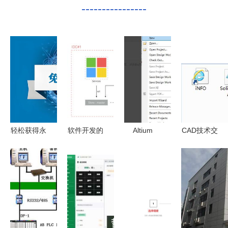
----------------
轻松获得永
软件开发的
Altium
CAD技术交
久免费ssl
其他领域
Designer下
流
证书,让网
拓展技术与
载与详细安
SolidWorks
站安全无负
应用的边界
装过程指南
Electrical
担
网络技术服
2013安装
务专属
指南与产品
背景解析