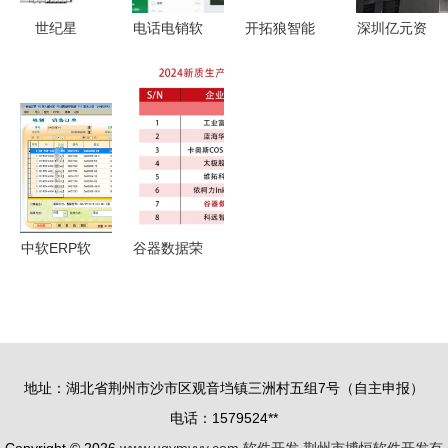
世纪星
电话电销软
开拓狼智能
深圳亿元资
v7.22
件与CRM
目录 一站
金扶持LED
NetView版
系统 网络
式在线制作
产业，解析
组态软件
技术服务助
软件，解锁
继雷曼后五
北京世纪长
力企业高效
海量产品目
家拟上市企
秋科技的核
运营
录画册模板
业前景及网
心工业自动
络技术服务
化解决方案
赋能
中软ERP软
谷器数据荣
件系统 以
膺2024新
定制化服务
质生产力标
赋能金属制
杆企业
品智慧工
TOP100，
地址：湖北省荆州市沙市区观音垱镇三洲村五组7号（自主申报）
厂，引领全
引领网络技
电话：1579524**
球制造业数
术服务新浪